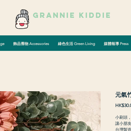
grannie kiddie
Vintage Select Shop
古著選物店
ge
飾品舊物 Accessories
綠色生活 Green Living
媒體報導 Press
元氣
HK$30.
小刷頭
讓小朋
台灣製