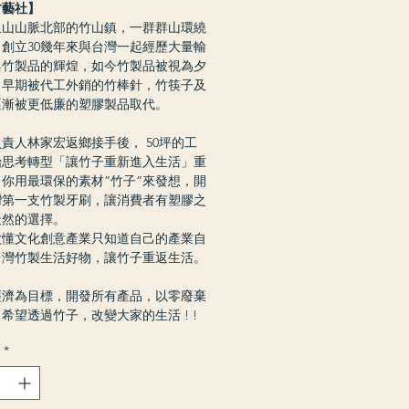
竹藝社】
里山山脈北部的竹山鎮，一群群山環繞
創立30幾年來與台灣一起經歷大量輸
與竹製品的輝煌，如今竹製品被視為夕
，早期被代工外銷的竹棒針，竹筷子及
逐漸被更低廉的塑膠製品取代。
責人林家宏返鄉接手後， 50坪的工
始思考轉型「讓竹子重新進入生活」重
你用最環保的素材”竹子”來發想，開
灣第一支竹製牙刷，讓消費者有塑膠之
天然的選擇。
太懂文化創意產業只知道自己的產業自
台灣竹製生活好物，讓竹子重返生活。
經濟為目標，開發所有產品，以零廢棄
希望透過竹子，改變大家的生活 ! !
*