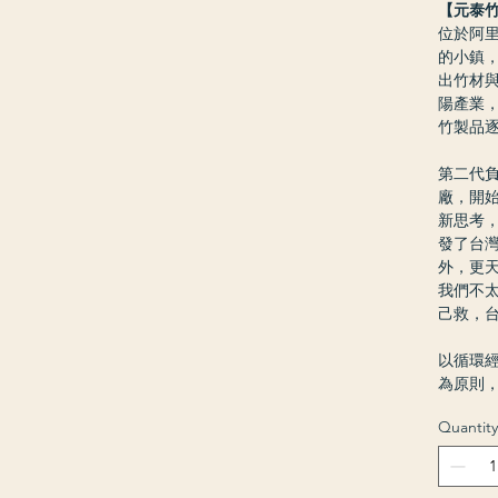
【元泰
位於阿
的小鎮，
出竹材
陽產業
竹製品
第二代負
廠，開
新思考，
發了台
外，更
我們不
己救，
以循環
為原則，
Quantity