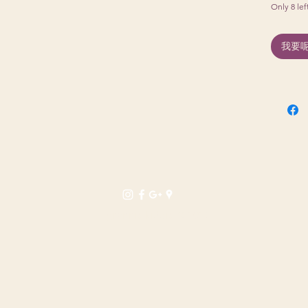
Only 8 lef
我要呢件
grannie kiddie © 2026