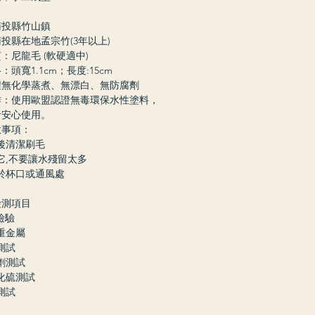
南投縣竹山鎮
投縣在地孟宗竹(3年以上)
：尼龍毛 (軟硬適中)
頭寬1.1cm；長度:15cm
程無化學蒸煮、無漂白、無防腐劑
作：使用歐盟認證無毒環保水性塗料，
者安心使用。
意事項：
後清潔刷毛
它,不要讓水殘留太多
於杯口或通風處
檢測項目
檢驗
重金屬
測試
劑測試
化硫測試
測試