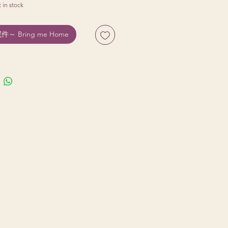
t in stock
～ Bring me Home