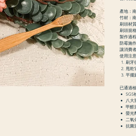
產地：
竹材：南
刷頭材質
刷頭規格：
製作過
防霉施
讓消費
使用注
刷牙
甩乾
平擺
已通過
SGS
八大
甲醛
螢光
二氧
抗菌