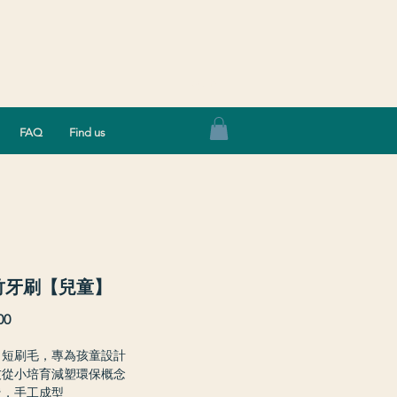
Log In
FAQ
Find us
竹牙刷【兒童】
Price
00
，短刷毛，專為孩童設計
友從小培育減塑環保概念
造，手工成型