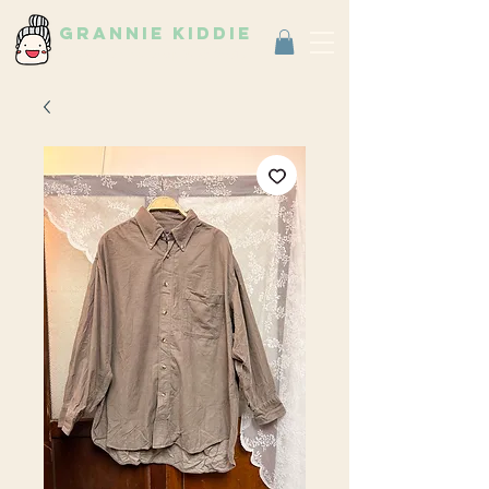
grannie kiddie
Vintage Select Shop
古著選物店