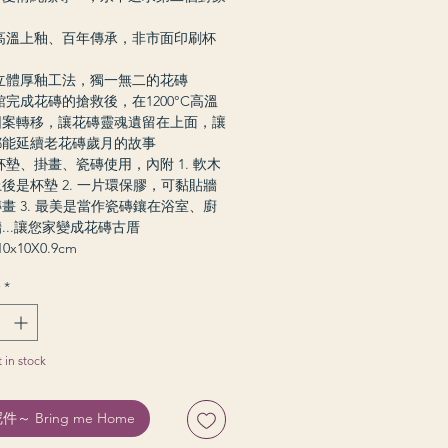
高溫上釉、百年傳承，非市面印刷杯
立體厚釉工法，獨一無二的花磚
館完成花磚的搶救後，在1200°C高溫
圖案轉移，讓花磚靈魂遺留在上面，讓
都能延續老花磚歲月的故事
杯墊、掛畫、瓷磚使用，內附 1. 軟木
後是杯墊 2. 一片環保膠，可黏貼牆
畫 3. 最美是當作瓷磚鑲在浴室、廚
...讓您家變成花磚古厝
0x10X0.9cm
*
t in stock
～ Bring me Home