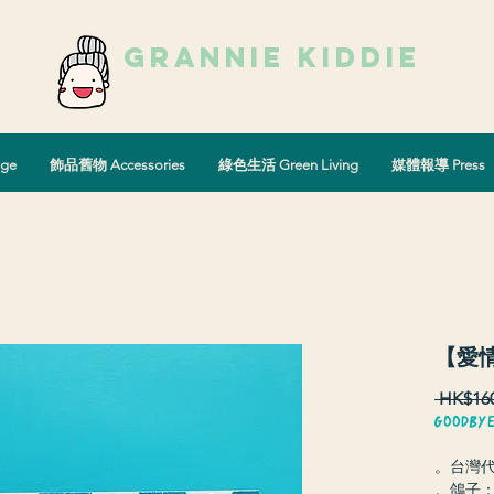
grannie kiddie
Vintage Select Shop
古著選物店
ge
飾品舊物 Accessories
綠色生活 Green Living
媒體報導 Press
【愛
 HK$160
GOODBY
。台灣代
。鴿子