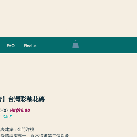
Log In
FAQ
Find us
情】台灣彩釉花磚
HK$96.00
Sale
Regular
.00 
Price
Price
E SALE
表建築 : 金門洋樓
：愛情純潔專一，永不追求第二個對象