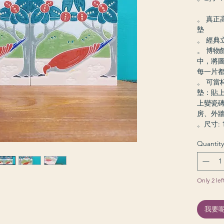
。 真正
墊
。 經典
。 博物
中，將
每一片
。 可當
墊：貼上
上變瓷磚
房、外牆
。尺寸: 1
Quantity
Only 2 lef
我要呢件