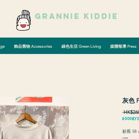
grannie kiddie
Vintage Select Shop
古著選物店
ge
飾品舊物 Accessories
綠色生活 Green Living
媒體報導 Press
灰色 P
 HK$260
GOODBY
衫長 58 c
cm