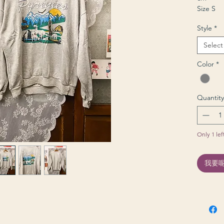
Size S
Style
*
Select
Color
*
Quantity
Only 1 lef
我要呢件