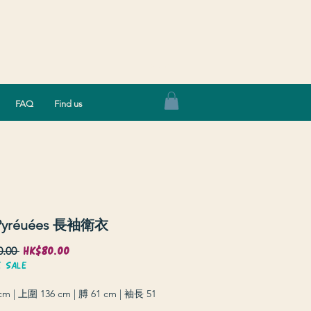
Log In
FAQ
Find us
yréuées 長袖衛衣
HK$80.00
Sale
Regular
.00 
Price
Price
E SALE
m | 上圍 136 cm | 膊 61 cm | 袖長 51