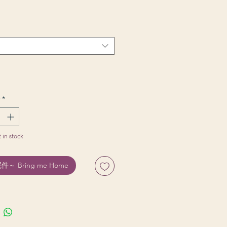
*
t in stock
～ Bring me Home