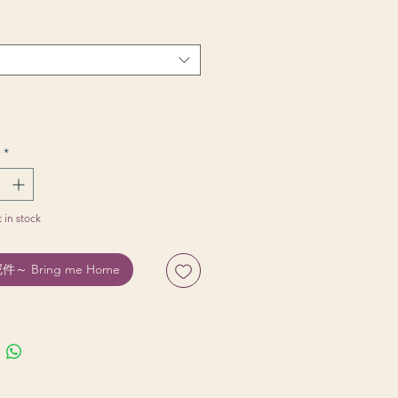
*
t in stock
～ Bring me Home