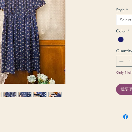
Style
*
Select
Color
*
Quantity
Only 1 lef
我要呢件