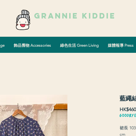
grannie kiddie
Vintage Select Shop
古著選物店
ge
飾品舊物 Accessories
綠色生活 Green Living
媒體報導 Press
藍繩
HK$460
GOODBY
裙長 103 
cm