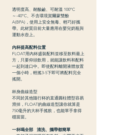
透明度高、耐酸鹼、可耐溫 100°C
～-40°C、不含環境賀爾蒙雙酚
A(BPA)，使用上安全無毒、輕巧好攜
帶。此材質目前大量應用在嬰兒奶瓶與
運動水壺上。
內杯提高配料位置
FLOAT用內杯盛裝配料並移至飲料最上
方，只要仰頭飲用，就能讓飲料和配料
一起到達口中。即使配料離開液體放置
一個小時，輕搖3-5下即可將配料完全
搖開。
杯身曲線造型
不同於其他隨行杯的直通圓柱體型容易
滑掉，FLOAT的曲線造型讓你就算是
750毫升的大杯手搖飲，也能單手拿得
穩當當。
一杯喝全部 清洗、攜帶都簡單