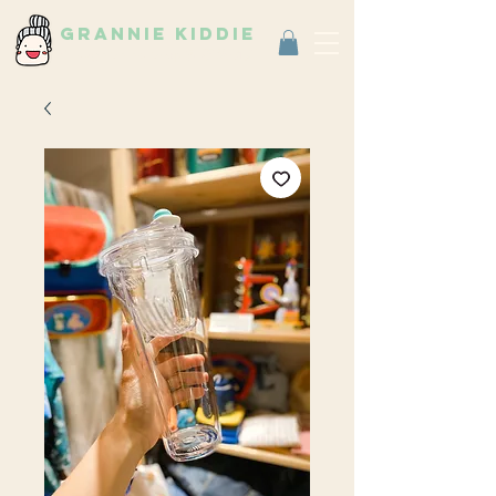
grannie kiddie
Vintage Select Shop
古著選物店