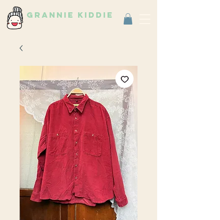
grannie kiddie
Vintage Select Shop
古著選物店