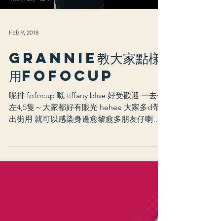
Feb 9, 2018
grannie教大家點樣
用fofocup
呢排 fofocup 嘅 tiffany blue 好受歡迎 一去去
左4,5隻～大家都好有眼光 hehee 大家多d帶
出街用 就可以感染身邊愈黎愈多朋友仔喇～
⚠️要講多10次⚠️ 呢一隻係環保杯🥤笨唔係紙
杯 ⚠️重複⚠️不是紙杯♻️係環保杯...