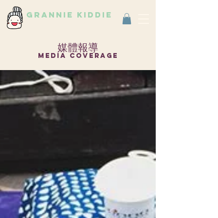
grannie kiddie
Vintage Select Shop
古著選物店
媒體報導
media coverage