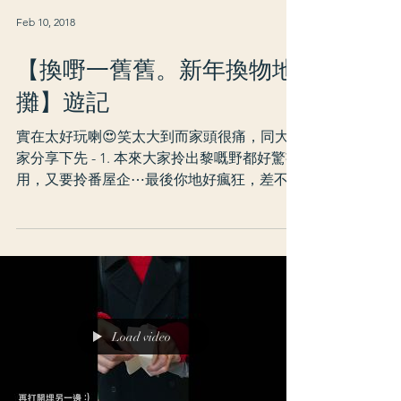
Feb 10, 2018
【換嘢一舊舊。新年換物地
攤】遊記
實在太好玩喇😍笑太大到而家頭很痛，同大
家分享下先 - 1. 本來大家拎出黎嘅野都好驚冇
用，又要拎番屋企⋯最後你地好瘋狂，差不多
兩個鐘已經清咗大半！！護膚品同面膜簡直係
秒殺！肌斷食嘅grannie表示好欣慰😌 2....
Load video