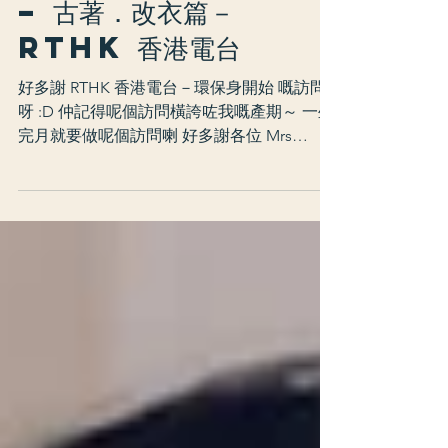
– 古著．改衣篇－
RTHK 香港電台
好多謝 RTHK 香港電台－環保身開始 嘅訪問
呀 :D 仲記得呢個訪問橫誇咗我嘅產期～ 一坐
完月就要做呢個訪問喇 好多謝各位 Mrs
Green 好慷慨送上Big Day 靚靚回相 希望多啲
人認知又接受古著同埋綠色婚禮啦❤️ 💚 同場
介紹: Pause & Ponder...