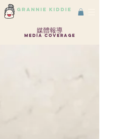
grannie kiddie
Vintage Select Shop
古著選物店
媒體報導
media coverage