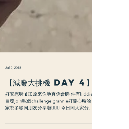
Jul 2, 2018
【減廢大挑機 DAY 4】
好安慰呀👵🏻原來你地真係會睇 仲有kiddie
自發join呢個challenge grannie好開心哈哈 大
家都多啲同朋友分享啦🙆🏻‍♀️ 今日同大家分享